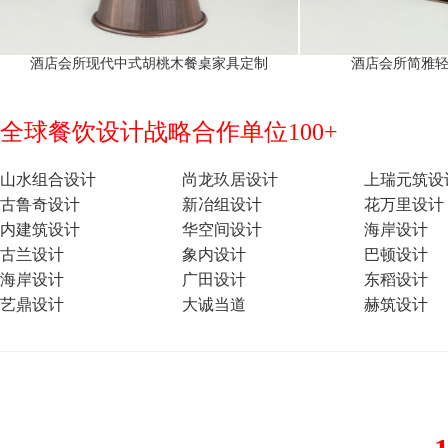
酒店会所现代中式胡桃木餐桌家具定制
酒店会所简雅
全球餐饮设计战略合作单位100+
山水组合设计
尚龙玖居设计
上瑞元筑设
古鲁奇设计
新冶组设计
花万里设计
内建筑设计
华空间设计
海岸设计
古兰设计
象内设计
巴顿设计
海岸设计
广田设计
东稻设计
艺鼎设计
大诚当道
赫筑设计