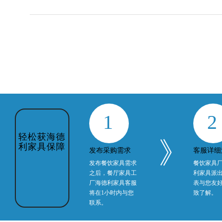
1
2
轻松获海德
》
利家具保障
发布采购需求
客服详细
发布餐饮家具需求
餐饮家具
之后，餐厅家具工
利家具派
厂海德利家具客服
表与您友
将在1小时内与您
致了解。
联系。