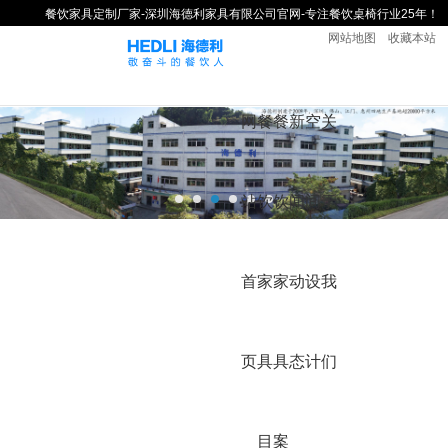
餐饮家具定制厂家-深圳海德利家具有限公司官网-专注餐饮桌椅行业25年！
网站地图
收藏本站
网
餐
餐
新
空
关
站
饮
饮
闻
间
于
首
家
家
动
设
我
页
具
具
态
计
们
目
案