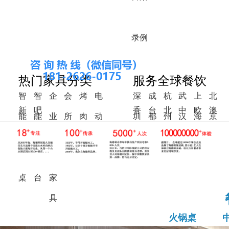
录
例
热门家具分类
服务全球餐饮
智
智
企
会
烤
电
深
成
杭
武
上
北
新
吧
香
台
北
中
欧
澳
能
能
业
所
肉
动
圳
都
州
汉
海
京
中
椅
港
湾
美
东
洲
洲
火
调
食
家
桌
餐
式
锅
料
堂
具
桌
桌
台
家
具
火锅桌