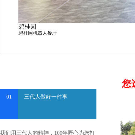
碧桂园
碧桂园机器人餐厅
您
01
三代人做好一件事
我们用三代人的精神，100年匠心为您打