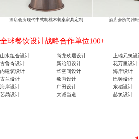
酒店会所现代中式胡桃木餐桌家具定制
酒店会所简雅
全球餐饮设计战略合作单位100+
山水组合设计
尚龙玖居设计
上瑞元筑设
古鲁奇设计
新冶组设计
花万里设计
内建筑设计
华空间设计
海岸设计
古兰设计
象内设计
巴顿设计
海岸设计
广田设计
东稻设计
艺鼎设计
大诚当道
赫筑设计