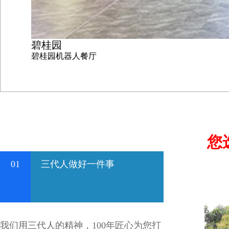
碧桂园
碧桂园机器人餐厅
您
01
三代人做好一件事
我们用三代人的精神，100年匠心为您打