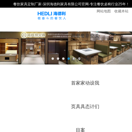
餐饮家具定制厂家-深圳海德利家具有限公司官网-专注餐饮桌椅行业25年！
网站地图
收藏本站
网
餐
餐
新
空
关
站
饮
饮
闻
间
于
首
家
家
动
设
我
页
具
具
态
计
们
目
案