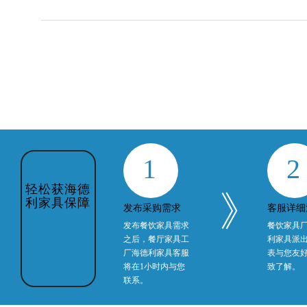
1
2
轻松获海德
》
利家具保障
发布采购需求
客服详细
发布餐饮家具需求
餐饮家具
之后，餐厅家具工
利家具派
厂海德利家具客服
表与您友
将在1小时内与您
致了解。
联系。