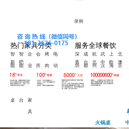
录
例
热门家具分类
服务全球餐饮
智
智
企
会
烤
电
深
成
杭
武
上
北
新
吧
香
台
北
中
欧
澳
能
能
业
所
肉
动
圳
都
州
汉
海
京
中
椅
港
湾
美
东
洲
洲
火
调
食
家
桌
餐
式
锅
料
堂
具
桌
桌
台
家
具
火锅桌