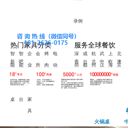
录
例
热门家具分类
服务全球餐饮
智
智
企
会
烤
电
深
成
杭
武
上
北
新
吧
香
台
北
中
欧
澳
能
能
业
所
肉
动
圳
都
州
汉
海
京
中
椅
港
湾
美
东
洲
洲
火
调
食
家
桌
餐
式
锅
料
堂
具
桌
桌
台
家
具
火锅桌