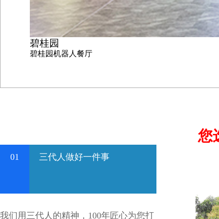
碧桂园
碧桂园机器人餐厅
您
01
三代人做好一件事
我们用三代人的精神，100年匠心为您打