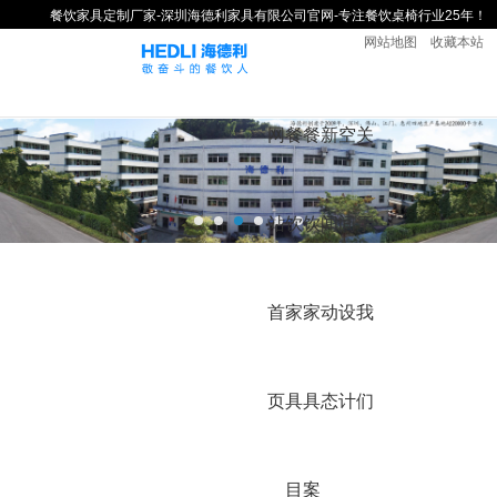
餐饮家具定制厂家-深圳海德利家具有限公司官网-专注餐饮桌椅行业25年！
网站地图
收藏本站
网
餐
餐
新
空
关
站
饮
饮
闻
间
于
首
家
家
动
设
我
页
具
具
态
计
们
目
案