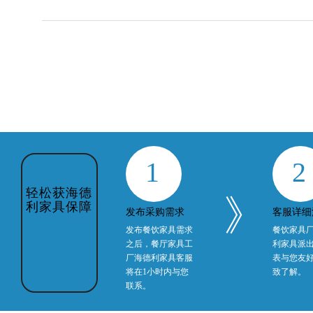
1
2
》
发布采购需求
客服详细
发布餐饮家具需求
餐饮家具
之后，餐厅家具工
利家具派
轻松获海德
厂海德利家具客服
表与您友
利家具保障
将在1小时内与您
致了解。
联系。