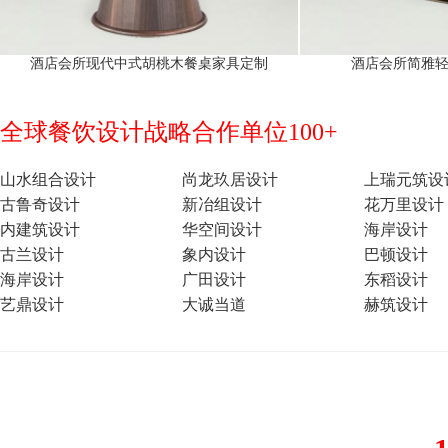
酒店会所现代中式胡桃木餐桌家具定制
酒店会所简雅
全球餐饮设计战略合作单位100+
山水组合设计
尚龙玖居设计
上瑞元筑设
古鲁奇设计
新冶组设计
花万里设计
内建筑设计
华空间设计
海岸设计
古兰设计
象内设计
巴顿设计
海岸设计
广田设计
东稻设计
艺鼎设计
大诚当道
赫筑设计