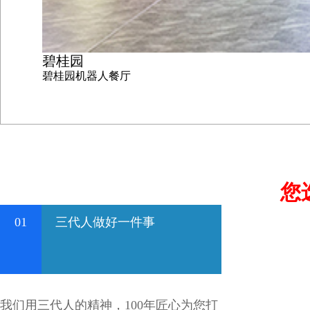
碧桂园
碧桂园机器人餐厅
您
01
三代人做好一件事
我们用三代人的精神，100年匠心为您打