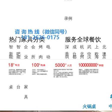
录
例
热门家具分类
服务全球餐饮
智
智
企
会
烤
电
深
成
杭
武
上
北
新
吧
香
台
北
中
欧
澳
能
能
业
所
肉
动
圳
都
州
汉
海
京
中
椅
港
湾
美
东
洲
洲
火
调
食
家
桌
餐
式
锅
料
堂
具
桌
桌
台
家
具
火锅桌