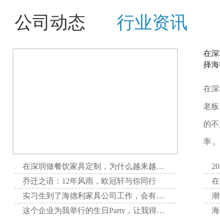
公司动态
行业资讯
在深
择海
在深
老板
的不
率 
在深圳做餐饮家具定制，为什么越来越多项目方选择海德利家具
2
乔迁之语：12年风雨，欧冠轩与你同行
实习生到了海德利家具公司工作，会有哪些收获呢？
这个企业为我举行的生日Party，让我得到了无与伦比的快乐。