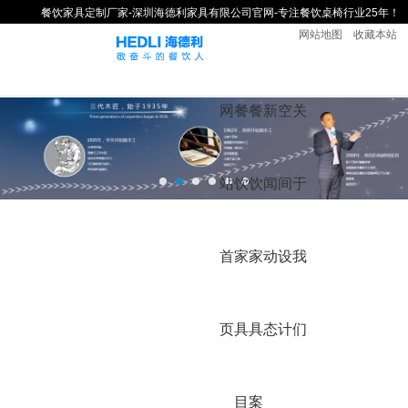
餐饮家具定制厂家-深圳海德利家具有限公司官网-专注餐饮桌椅行业25年！
网站地图
收藏本站
网
餐
餐
新
空
关
站
饮
饮
闻
间
于
首
家
家
动
设
我
页
具
具
态
计
们
目
案