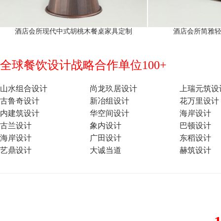
酒店会所现代中式胡桃木餐桌家具定制
酒店会所简雅
全球餐饮设计战略合作单位100+
山水组合设计
尚龙玖居设计
上瑞元筑设
古鲁奇设计
新冶组设计
花万里设计
内建筑设计
华空间设计
海岸设计
古兰设计
象内设计
巴顿设计
海岸设计
广田设计
东稻设计
艺鼎设计
大诚当道
赫筑设计