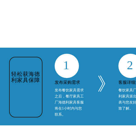
1
2
轻松获海德
》
利家具保障
发布采购需求
客服详细
发布餐饮家具需求
餐饮家具
之后，餐厅家具工
利家具派
厂海德利家具客服
表与您友
将在1小时内与您
致了解。
联系。