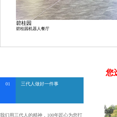
碧桂园
碧桂园机器人餐厅
您
01
三代人做好一件事
我们用三代人的精神，100年匠心为您打