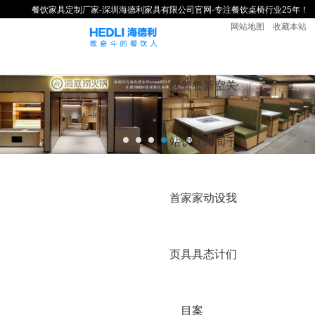
餐饮家具定制厂家-深圳海德利家具有限公司官网-专注餐饮桌椅行业25年！
网站地图
收藏本站
网
餐
餐
新
空
关
站
饮
饮
闻
间
于
首
家
家
动
设
我
页
具
具
态
计
们
目
案