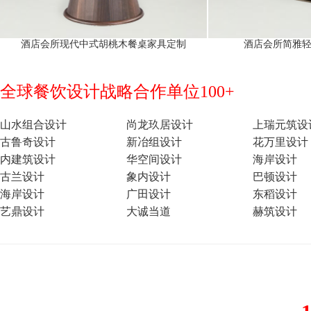
酒店会所现代中式胡桃木餐桌家具定制
酒店会所简雅
全球餐饮设计战略合作单位100+
山水组合设计
尚龙玖居设计
上瑞元筑设
古鲁奇设计
新冶组设计
花万里设计
内建筑设计
华空间设计
海岸设计
古兰设计
象内设计
巴顿设计
海岸设计
广田设计
东稻设计
艺鼎设计
大诚当道
赫筑设计