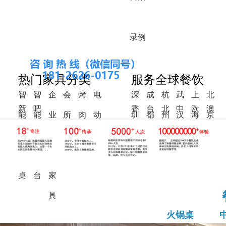
录
例
热门家具分类
服务全球餐饮
智
智
企
会
烤
电
深
成
杭
武
上
北
新
吧
香
台
北
中
欧
澳
能
能
业
所
肉
动
圳
都
州
汉
海
京
中
椅
港
湾
美
东
洲
洲
火
调
食
家
桌
餐
式
锅
料
堂
具
桌
桌
台
家
具
火锅桌