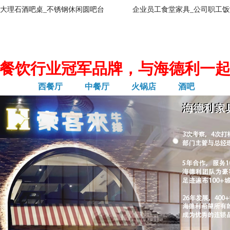
大理石酒吧桌_不锈钢休闲圆吧台
企业员工食堂家具_公司职工饭
餐饮行业冠军品牌，与海德利一
西餐厅
中餐厅
火锅店
酒吧