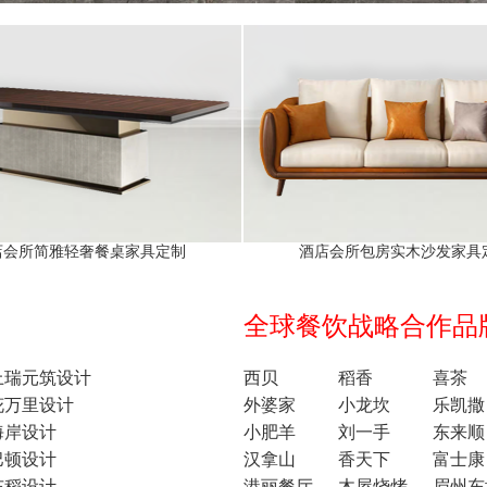
店会所简雅轻奢餐桌家具定制
酒店会所包房实木沙发家具
全球餐饮战略合作品牌1
上瑞元筑设计
西贝
稻香
喜茶
花万里设计
外婆家
小龙坎
乐凯撒
海岸设计
小肥羊
刘一手
东来顺
巴顿设计
汉拿山
香天下
富士康
东稻设计
港丽餐厅
木屋烧烤
眉州东