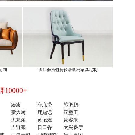
定制
酒店会所包房轻奢餐椅家具定制
0000+
凑凑
海底捞
陈鹏鹏
费大厨
鹿鼎记
汉堡王
大龙燚
黄记煌
豪客来
吉野家
日日香
太兴餐厅
坡
元気寿司
四季椰林
光大集团