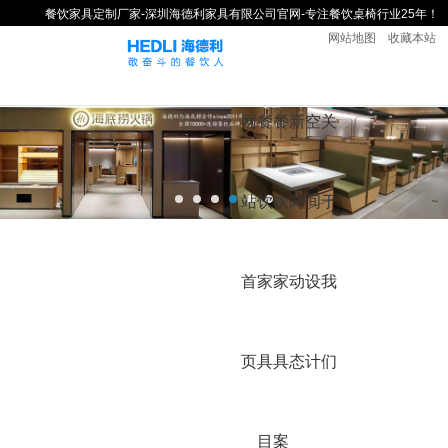
餐饮家具定制厂家-深圳海德利家具有限公司官网-专注餐饮桌椅行业25年！
网站地图
收藏本站
网
餐
餐
新
空
关
站
饮
饮
闻
间
于
首
家
家
动
设
我
页
具
具
态
计
们
目
案