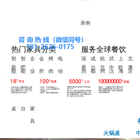
录
例
热门家具分类
服务全球餐饮
智
智
企
会
烤
电
深
成
杭
武
上
北
新
吧
香
台
北
中
欧
澳
能
能
业
所
肉
动
圳
都
州
汉
海
京
中
椅
港
湾
美
东
洲
洲
火
调
食
家
桌
餐
式
锅
料
堂
具
桌
桌
台
家
具
火锅桌