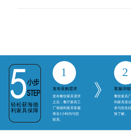
1
2
》
发布采购需求
客服详细
发布餐饮家具需求
餐饮家具
之后，餐厅家具工
利家具派
轻松获海德
厂海德利家具客服
表与您友
利家具保障
将在1小时内与您
致了解。
联系。