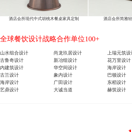
酒店会所现代中式胡桃木餐桌家具定制
酒店会所简雅
全球餐饮设计战略合作单位100+
山水组合设计
尚龙玖居设计
上瑞元筑设
古鲁奇设计
新冶组设计
花万里设计
内建筑设计
华空间设计
海岸设计
古兰设计
象内设计
巴顿设计
海岸设计
广田设计
东稻设计
艺鼎设计
大诚当道
赫筑设计