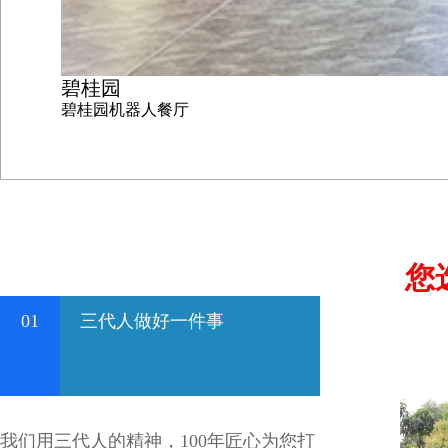
碧桂园
碧桂园机器人餐厅
您
01
三代人做好一件事
我们用三代人的精神，100年匠心为您打