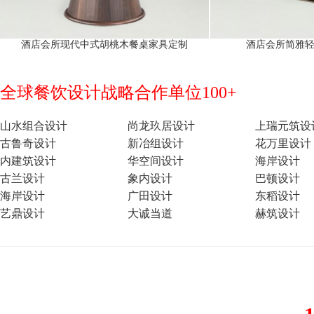
酒店会所现代中式胡桃木餐桌家具定制
酒店会所简雅
全球餐饮设计战略合作单位100+
山水组合设计
尚龙玖居设计
上瑞元筑设
古鲁奇设计
新冶组设计
花万里设计
内建筑设计
华空间设计
海岸设计
古兰设计
象内设计
巴顿设计
海岸设计
广田设计
东稻设计
艺鼎设计
大诚当道
赫筑设计