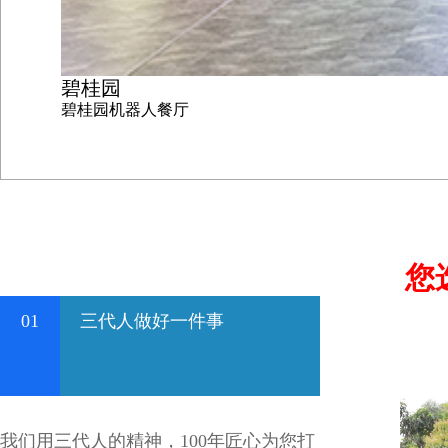
碧桂园
碧桂园机器人餐厅
您
01
三代人做好一件事
我们用三代人的精神，100年匠心为您打