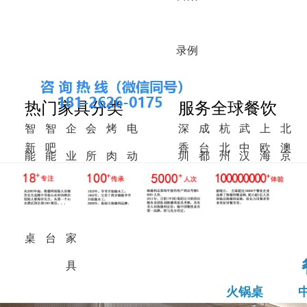
录
例
热门家具分类
服务全球餐饮
智
智
企
会
烤
电
深
成
杭
武
上
北
新
吧
香
台
北
中
欧
澳
能
能
业
所
肉
动
圳
都
州
汉
海
京
中
椅
港
湾
美
东
洲
洲
火
调
食
家
桌
餐
式
锅
料
堂
具
桌
桌
台
家
具
火锅桌