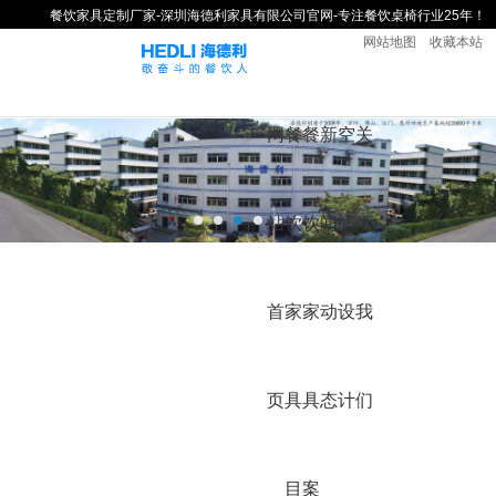
餐饮家具定制厂家-深圳海德利家具有限公司官网-专注餐饮桌椅行业25年！
网站地图
收藏本站
网
餐
餐
新
空
关
站
饮
饮
闻
间
于
首
家
家
动
设
我
页
具
具
态
计
们
目
案