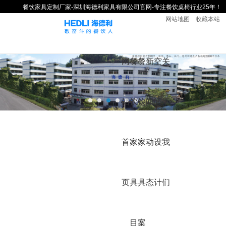
餐饮家具定制厂家-深圳海德利家具有限公司官网-专注餐饮桌椅行业25年！
网站地图
收藏本站
网
餐
餐
新
空
关
站
饮
饮
闻
间
于
首
家
家
动
设
我
页
具
具
态
计
们
目
案