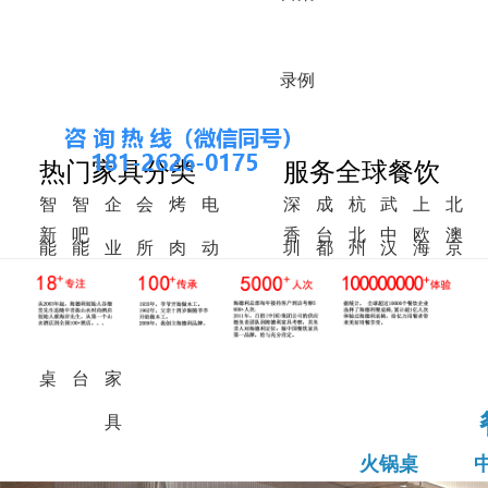
录
例
热门家具分类
服务全球餐饮
智
智
企
会
烤
电
深
成
杭
武
上
北
新
吧
香
台
北
中
欧
澳
能
能
业
所
肉
动
圳
都
州
汉
海
京
中
椅
港
湾
美
东
洲
洲
火
调
食
家
桌
餐
式
锅
料
堂
具
桌
桌
台
家
具
火锅桌