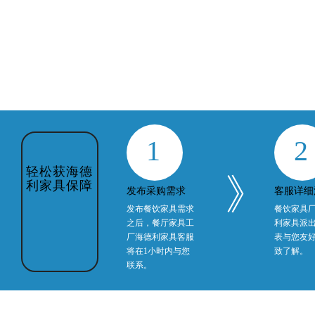
1
2
轻松获海德
》
利家具保障
发布采购需求
客服详细
发布餐饮家具需求
餐饮家具
之后，餐厅家具工
利家具派
厂海德利家具客服
表与您友
将在1小时内与您
致了解。
联系。