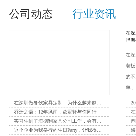
公司动态
行业资讯
在深
择海
在深
老板
的不
率 
在深圳做餐饮家具定制，为什么越来越多项目方选择海德利家具
2
乔迁之语：12年风雨，欧冠轩与你同行
实习生到了海德利家具公司工作，会有哪些收获呢？
这个企业为我举行的生日Party，让我得到了无与伦比的快乐。