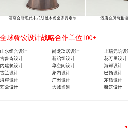
酒店会所现代中式胡桃木餐桌家具定制
酒店会所简雅
全球餐饮设计战略合作单位100+
山水组合设计
尚龙玖居设计
上瑞元筑设
古鲁奇设计
新冶组设计
花万里设计
内建筑设计
华空间设计
海岸设计
古兰设计
象内设计
巴顿设计
海岸设计
广田设计
东稻设计
艺鼎设计
大诚当道
赫筑设计