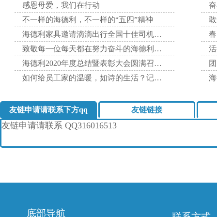
感恩母爱，我们在行动
不一样的海德利，不一样的“五四”精神
敢
海德利家具邀请滴滴出行全国十佳司机分享自己的英勇事迹，激
致敬每一位每天都在努力奋斗的海德利家人！
海德利2020年度总结暨表彰大会圆满召开！
如何给员工家的温暖，如诗的生活？记海德利家具有限公司202
海
友链申请请联系下方qq
友链链接
友链申请请联系
QQ316016513
底部导航
联系方式