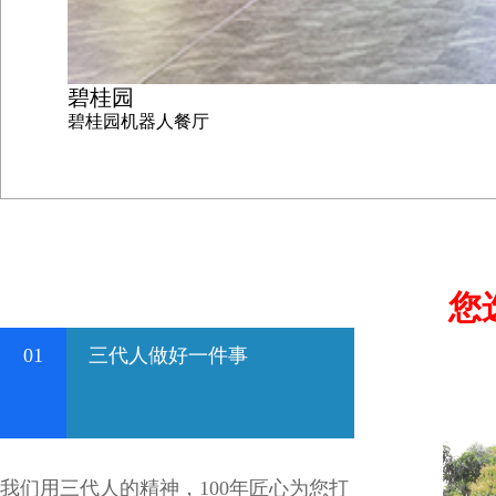
碧桂园
碧桂园机器人餐厅
您
01
三代人做好一件事
我们用三代人的精神，100年匠心为您打