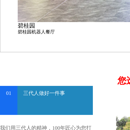
碧桂园
碧桂园机器人餐厅
您
01
三代人做好一件事
我们用三代人的精神，100年匠心为您打