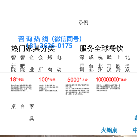
录
例
热门家具分类
服务全球餐饮
智
智
企
会
烤
电
深
成
杭
武
上
北
新
吧
香
台
北
中
欧
澳
能
能
业
所
肉
动
圳
都
州
汉
海
京
中
椅
港
湾
美
东
洲
洲
火
调
食
家
桌
餐
式
锅
料
堂
具
桌
桌
台
家
具
火锅桌