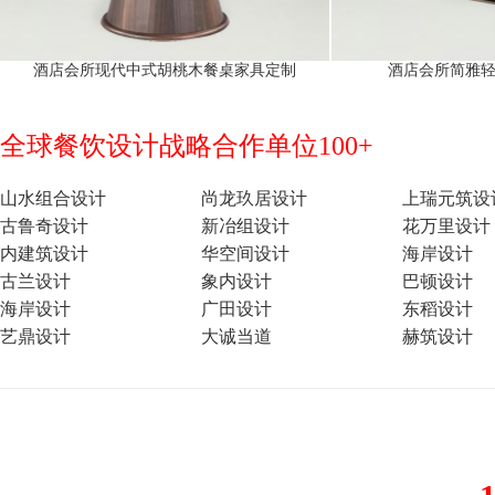
酒店会所现代中式胡桃木餐桌家具定制
酒店会所简雅
全球餐饮设计战略合作单位100+
山水组合设计
尚龙玖居设计
上瑞元筑设
古鲁奇设计
新冶组设计
花万里设计
内建筑设计
华空间设计
海岸设计
古兰设计
象内设计
巴顿设计
海岸设计
广田设计
东稻设计
艺鼎设计
大诚当道
赫筑设计