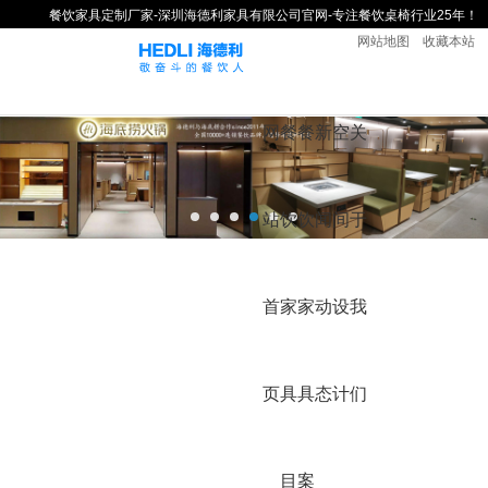
餐饮家具定制厂家-深圳海德利家具有限公司官网-专注餐饮桌椅行业25年！
网站地图
收藏本站
网
餐
餐
新
空
关
站
饮
饮
闻
间
于
首
家
家
动
设
我
页
具
具
态
计
们
目
案