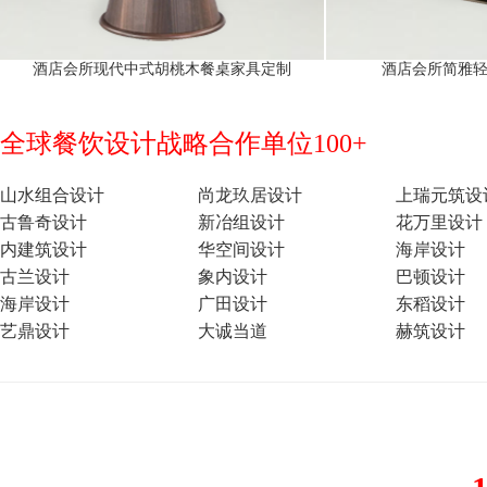
酒店会所现代中式胡桃木餐桌家具定制
酒店会所简雅
全球餐饮设计战略合作单位100+
山水组合设计
尚龙玖居设计
上瑞元筑设
古鲁奇设计
新冶组设计
花万里设计
内建筑设计
华空间设计
海岸设计
古兰设计
象内设计
巴顿设计
海岸设计
广田设计
东稻设计
艺鼎设计
大诚当道
赫筑设计