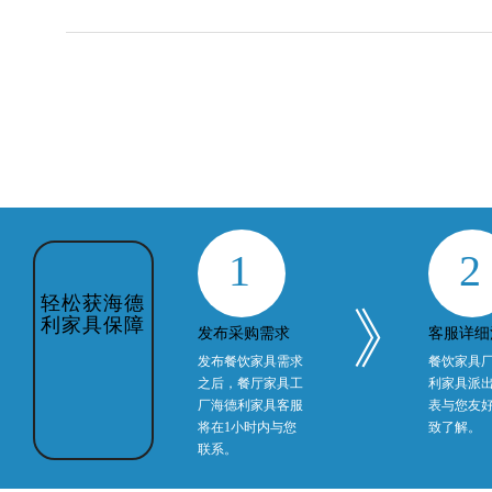
1
2
轻松获海德
》
利家具保障
发布采购需求
客服详细
发布餐饮家具需求
餐饮家具
之后，餐厅家具工
利家具派
厂海德利家具客服
表与您友
将在1小时内与您
致了解。
联系。