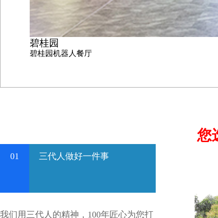
碧桂园
碧桂园机器人餐厅
您
01
三代人做好一件事
我们用三代人的精神，100年匠心为您打