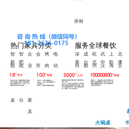
录
例
热门家具分类
服务全球餐饮
智
智
企
会
烤
电
深
成
杭
武
上
北
新
吧
香
台
北
中
欧
澳
能
能
业
所
肉
动
圳
都
州
汉
海
京
中
椅
港
湾
美
东
洲
洲
火
调
食
家
桌
餐
式
锅
料
堂
具
桌
桌
台
家
具
火锅桌