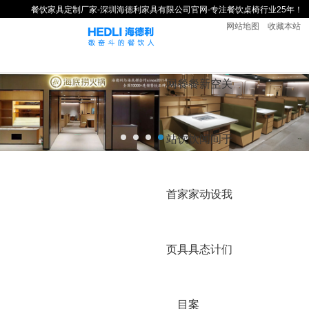
餐饮家具定制厂家-深圳海德利家具有限公司官网-专注餐饮桌椅行业25年！
网站地图
收藏本站
网
餐
餐
新
空
关
站
饮
饮
闻
间
于
首
家
家
动
设
我
页
具
具
态
计
们
目
案