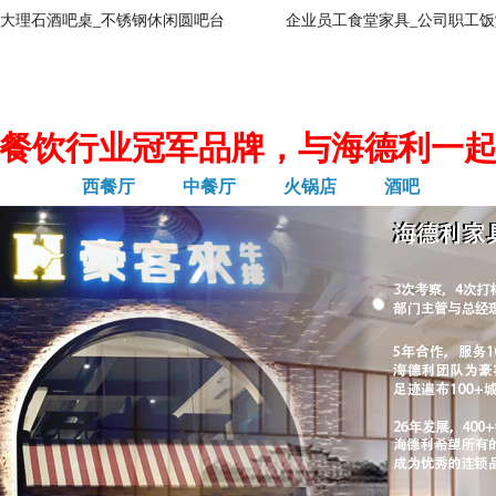
大理石酒吧桌_不锈钢休闲圆吧台
企业员工食堂家具_公司职工饭
餐饮行业冠军品牌，与海德利一
西餐厅
中餐厅
火锅店
酒吧