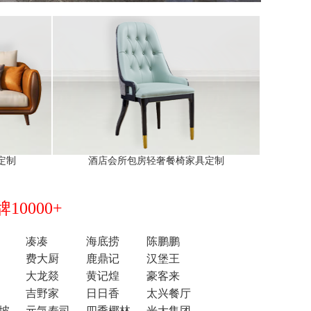
定制
酒店会所包房轻奢餐椅家具定制
0000+
凑凑
海底捞
陈鹏鹏
费大厨
鹿鼎记
汉堡王
大龙燚
黄记煌
豪客来
吉野家
日日香
太兴餐厅
坡
元気寿司
四季椰林
光大集团