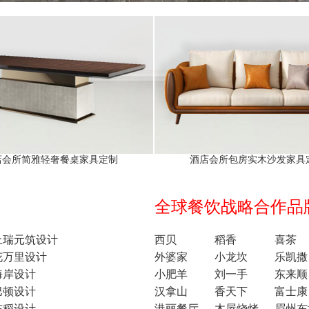
店会所简雅轻奢餐桌家具定制
酒店会所包房实木沙发家具
全球餐饮战略合作品牌1
上瑞元筑设计
西贝
稻香
喜茶
花万里设计
外婆家
小龙坎
乐凯撒
海岸设计
小肥羊
刘一手
东来顺
巴顿设计
汉拿山
香天下
富士康
东稻设计
港丽餐厅
木屋烧烤
眉州东